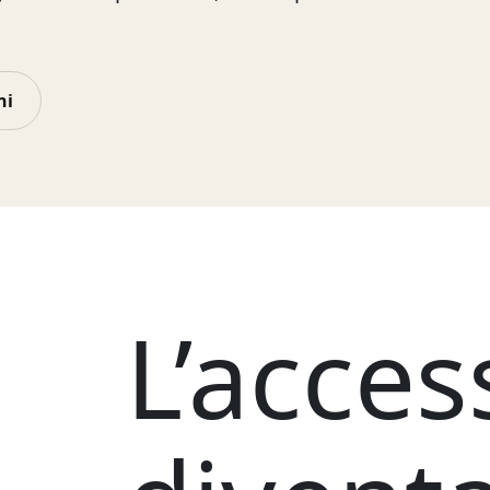
ni
L’acces