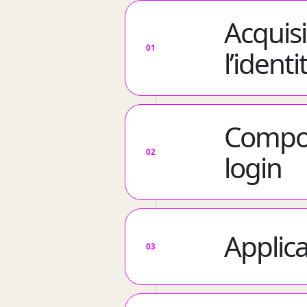
Acquis
01
l’identi
Compon
02
login
Applica
03