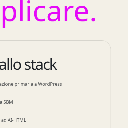
plicare.
allo stack
icazione primaria a WordPress
i a SBM
to ad AI-HTML