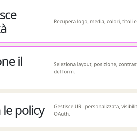
isce
Recupera logo, media, colori, titoli 
tà
e il
Seleziona layout, posizione, contra
del form.
 le policy
Gestisce URL personalizzata, visibili
OAuth.