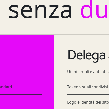
 senza
du
Delega 
Utenti, ruoli e autent
tandard
Token visuali condivis
Logo e identità del si