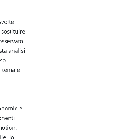
svolte
sostituire
osservato
sta analisi
so.
l tema e
sonomie e
onenti
motion.
le. lo