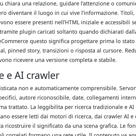
iu chiara una relazione, guidare l’attenzione o comun
 diventare il luogo in cui vive l’informazione. Titoli,
devono essere presenti nell’HTML iniziale e accessibili 
tramite plugin caricati soltanto quando dichiarati dal
 eCommerce questo significa progettare prima lo stato 
al, pinned story, transizioni o risposta al cursore. Re
vono ricevere una versione completa e stabile.
e e AI crawler
isticata non e automaticamente comprensibile. Servo
pecifici, autore riconoscibile, date, collegamenti inter
ma trattato. La leggibilita per ricerca tradizionale e A
o essere letti dai motori di ricerca, dai crawler AI e 
a ricostruire il significato da una scena grafica. Le fon
oli correlati formano una rete utile. Il contenuto va a