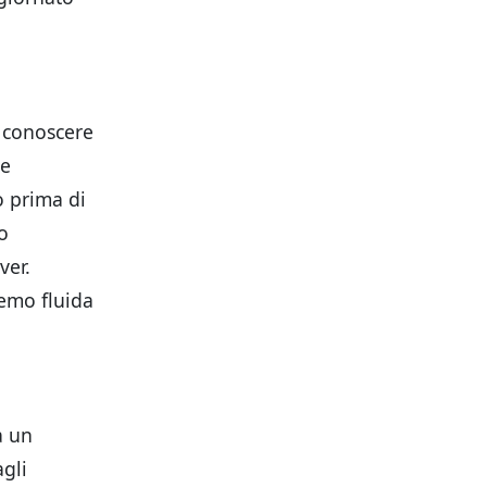
e conoscere
te
o prima di
no
ver.
demo fluida
a un
agli