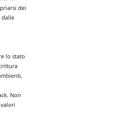
riarsi dei
a dalle
e lo stato
crittura
ambienti,
back. Non
 valori