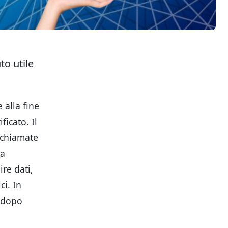
to utile
 alla fine
ficato. Il
 chiamate
ta
ire dati,
ci. In
, dopo