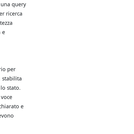
e una query
er ricerca
stezza
a e
rio per
stabilita
lo stato.
 voce
chiarato e
devono