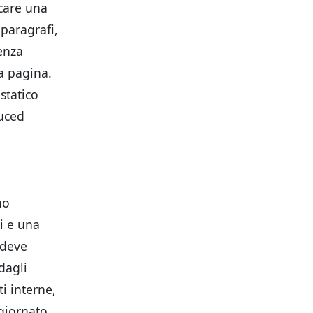
icare una
 paragrafi,
senza
la pagina.
statico
duced
no
ni e una
I deve
dagli
ti interne,
ggiornato