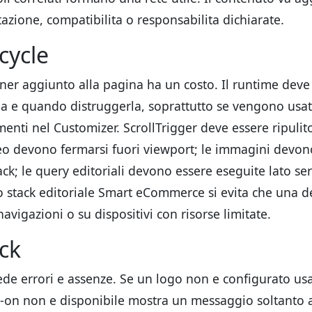
one, compatibilita o responsabilita dichiarate.
ecycle
tener aggiunto alla pagina ha un costo. Il runtime dev
na e quando distruggerla, soprattutto se vengono usa
enti nel Customizer. ScrollTrigger deve essere ripulit
video devono fermarsi fuori viewport; le immagini devo
ck; le query editoriali devono essere eseguite lato ser
o stack editoriale Smart eCommerce si evita che una 
avigazioni o su dispositivi con risorse limitate.
ack
de errori e assenze. Se un logo non e configurato us
dd-on non e disponibile mostra un messaggio soltanto 