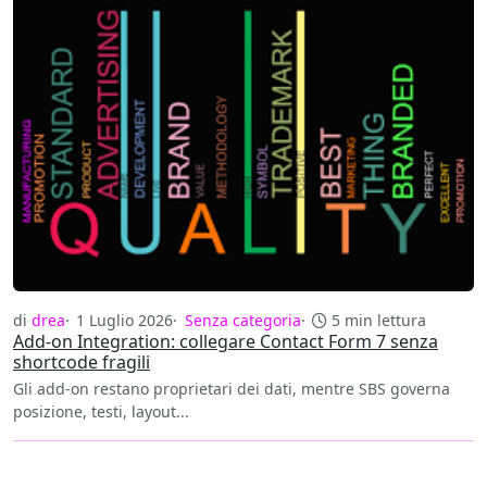
di
drea
1 Luglio 2026
Senza categoria
5 min lettura
Add-on Integration: collegare Contact Form 7 senza
shortcode fragili
Gli add-on restano proprietari dei dati, mentre SBS governa
posizione, testi, layout...