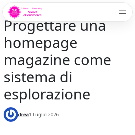
Vai al contenuto principale
SENZA CATEGORIA
Progettare una
Apri
homepage
magazine come
sistema di
esplorazione
drea
1 Luglio 2026